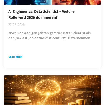
AI Engineer vs. Data Scientist – Welche
Rolle wird 2026 dominieren?
27/02/2026
Noch vor wenigen Jahren galt der Data Scientist als
der „sexiest job of the 21st century“. Unternehmen
überboten sich gegenseitig, um Talente einzustellen,
die Daten analysieren und Machine-Learning-Modelle
entwickeln konnten. Wer Python beherrschte und ein
READ MORE
paar ML-Projekte vorweisen konnte, war heiß begehrt.
Heute taucht ein anderer Titel immer häufiger auf: AI
Engineer. Und plötzlich stellt sich eine unbequeme...