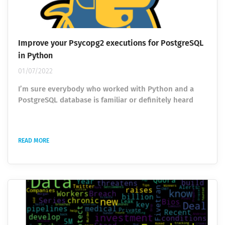
Improve your Psycopg2 executions for PostgreSQL
in Python
01/07/2022
I’m sure everybody who worked with Python and a
PostgreSQL database is familiar or definitely heard
about the psycopg2 library. It is the most popular
PostgreSQL database adapter for the Python
programming language. In my work, I come in contact
READ MORE
with this library every day and execute hundreds of
automated statements. As always, I try to improve my
code and execution speed, because, in the cloud, time
is money. The longer your code runs the...