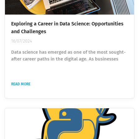
Exploring a Career in Data Science: Opportunities
and Challenges
16/07/2024
Data science has emerged as one of the most sought-
after career paths in the digital age. As businesses
increasingly rely on data-driven decisions , the
demand for skilled data scientists continues to grow.
For professionals and aspiring data experts,
READ MORE
understanding the landscape of a career in data
science is crucial. In this article, we will explore the
opportunities, challenges, and essential skills needed
for a successful career in this...