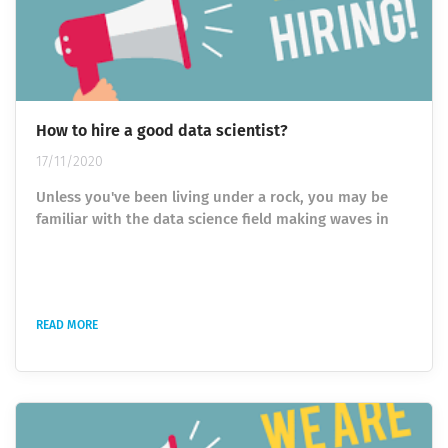
How to hire a good data scientist?
17/11/2020
Unless you've been living under a rock, you may be
familiar with the data science field making waves in
different industries. Maybe you saw it while scrolling
aimlessly through Facebook, or you've actively trying
to look for a job in the field. Either way, data science is
an emerging field, making it one of the most sought
READ MORE
after jobs in our century, and everyone knows about
it. But with jobs comes a hiring process. With hiring
comes...