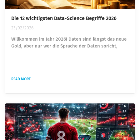
Die 12 wichtigsten Data-Science Begriffe 2026
23/02/2026
Willkommen im Jahr 2026! Daten sind längst das neue
Gold, aber nur wer die Sprache der Daten spricht,
kann diesen Schatz auch heben. Hier sind 12
Fachbegriffe aus der Welt der Data Science, die heute
wirklich jeder kennen sollte – ganz ohne
Expertenkauderwelsch in einem 3-Schritte-Modell
READ MORE
erklärt. 1. Data Literacy (Datenkompetenz) Erklärung:
Das ist die grundlegende Fähigkeit, Daten kritisch zu
hinterfragen, sie korrekt zu...