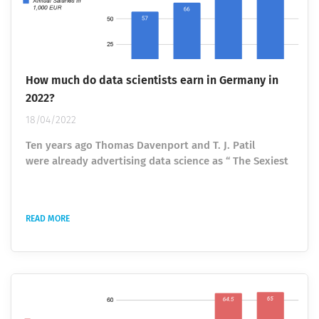
How much do data scientists earn in Germany in
2022?
18/04/2022
Ten years ago Thomas Davenport and T. J. Patil
were already advertising data science as “ The Sexiest
Job of the 21st Century ” in the Harvard Business
Review. Since then, a lot has changed in many areas of
business pertaining to the use of data and data-
READ MORE
driven insights. Over the last 10 years, more
established companies invested in data infrastructure,
data analytics and data science tools. At the same
time, they need skilled people to...