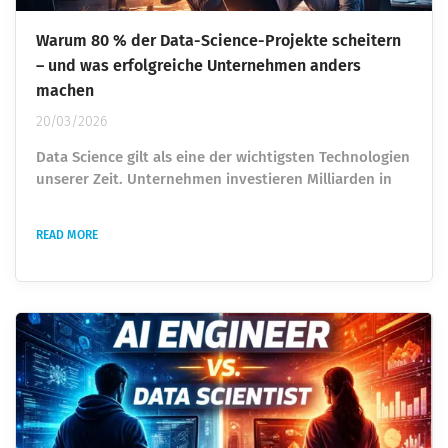
Warum 80 % der Data-Science-Projekte scheitern
– und was erfolgreiche Unternehmen anders
machen
20/03/2026
Data Science gilt als eine der wichtigsten Technologien
unserer Zeit. Unternehmen investieren Milliarden in
künstliche Intelligenz, Machine Learning und
datengetriebene Entscheidungen. Trotzdem zeigt
READ MORE
sich in vielen Organisationen eine überraschende
Realität: Viele Data-Science-Projekte schaffen es nie
über das Experiment hinaus. Modelle werden gebaut.
Dashboards entstehen. Prototypen funktionieren im
Notebook....