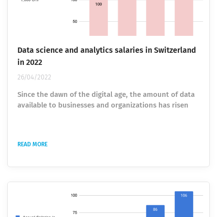
Data science and analytics salaries in Switzerland
in 2022
26/04/2022
Since the dawn of the digital age, the amount of data
available to businesses and organizations has risen
enormously. With growing servers full of data, the
demand for the skill to 1) build the required
infrastructure and 2) understand and analyze
READ MORE
complex datasets has increased greatly . In October
2012, Thomas H. Davenport and DJ Patil
were advertising data science as “ The Sexiest Job of
the 21st Century ” in the Harvard Business...