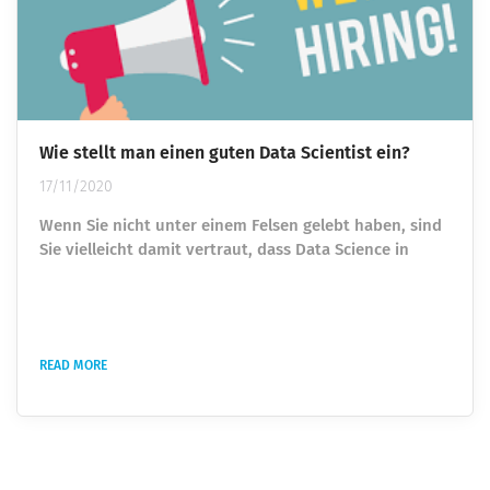
Wie stellt man einen guten Data Scientist ein?
17/11/2020
Wenn Sie nicht unter einem Felsen gelebt haben, sind
Sie vielleicht damit vertraut, dass Data Science in
verschiedenen Branchen Wellen schlägt. Vielleicht
haben Sie es gesehen, als Sie ziellos durch Facebook
scrollten, oder Sie haben aktiv versucht, eine Vakanz
in diesem Bereich zu füllen. Wie dem auch sei, Data
READ MORE
Science ist ein aufstrebendes Gebiet, was es zu einem
der begehrtesten Jobmärkte in unserem Jahrhundert
macht. Aber mit...