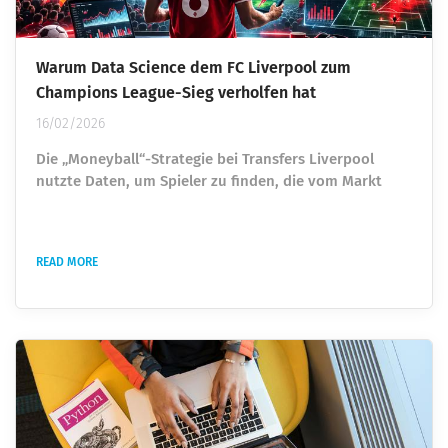
Warum Data Science dem FC Liverpool zum
Champions League-Sieg verholfen hat
16/02/2026
Die „Moneyball“-Strategie bei Transfers Liverpool
nutzte Daten, um Spieler zu finden, die vom Markt
unterbewertet waren oder deren wahres Potenzial
von traditionellen Scouts übersehen wurde.¹ •
Unterbewertete Spieler finden: Ian Graham, der
READ MORE
Direktor für Forschung, entwickelte mathematische
Modelle, um Spieler zu identifizieren, die statistisch
hervorragend waren, aber aus subjektiven Gründen
ignoriert wurden.¹ • Joel...