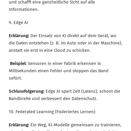
und schafft eine ganzheitliche Sicht auf alle
able to unsubscribe at any moment.
Informationen.
9. Edge AI
CREATE JOB ALERT
Erklärung:
Der Einsatz von KI direkt auf dem Gerät, wo
die Daten entstehen (z. B. im Auto oder in der Maschine),
Your information won't be shared with anyone.
anstatt sie erst in eine Cloud zu schicken.
Beispiel:
Sensoren in einer Fabrik erkennen in
Millisekunden einen Fehler und stoppen das Band
sofort.
Schlussfolgerung:
Edge AI spart Zeit (Latenz), schont die
Bandbreite und verbessert den Datenschutz.
10. Federated Learning (Föderiertes Lernen)
Erklärung:
Ein Weg, KI-Modelle gemeinsam zu trainieren,