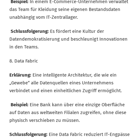
Beispiel:
In einem E-Commerce-Unternehmen verwaltet
das Team für Kleidung seine eigenen Bestandsdaten
unabhängig vom IT-Zentrallager.
Schlussfolgerung:
Es fördert eine Kultur der
Datendemokratisierung und beschleunigt Innovationen
in den Teams.
8. Data Fabric
Erklärung:
Eine intelligente Architektur, die wie ein
„Gewebe“ alle Datenquellen eines Unternehmens
verbindet und einen einheitlichen Zugriff ermöglicht.
Beispiel:
Eine Bank kann über eine einzige Oberfläche
auf Daten aus weltweiten Filialen zugreifen, ohne diese
Get the latest jobs straight to your
physisch verschieben zu müssen.
inbox!
Sign up here to get the latest job openings
Schlussfolgerung:
Eine Data Fabric reduziert IT-Engpässe
delivered directly to your inbox - you'll be