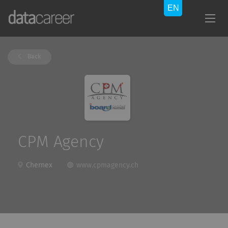
Back
CPM Agency
Chernex
www.cpmagency.ch