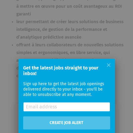
à mettre en œuvre pour un coût avantageux au ROI
garanti
leur permettant de créer leurs solutions de business
intelligence, de gestion de la performance et
d’analytique prédictive avancée
offrant à leurs collaborateurs de nouvelles solutions
simples et ergonomiques, en libre service, qui
augmentent considérablement leur niveau
Get the latest jobs straight to your
d’autonomie et leur efficacité par une approche
inbox!
collaborative.
Sign up here to get the latest job openings
delivered directly to your inbox - you'll be
able to unsubscribe at any moment.
Email me jobs from CPM Agency
CREATE JOB ALERT
Your