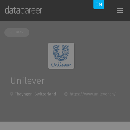
Back
Unilever
Thayngen, Switzerland
https://www.unilever.ch/