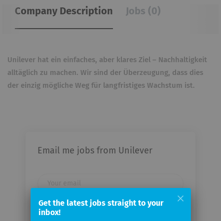
Company Description
Jobs (0)
Unilever hat ein einfaches, aber klares Ziel – Nachhaltigkeit
alltäglich zu machen. Wir sind der Überzeugung, dass dies
der einzig mögliche Weg für langfristiges Wachstum ist.
Email me jobs from Unilever
Your
email
Get the latest jobs straight to your
inbox!
Email