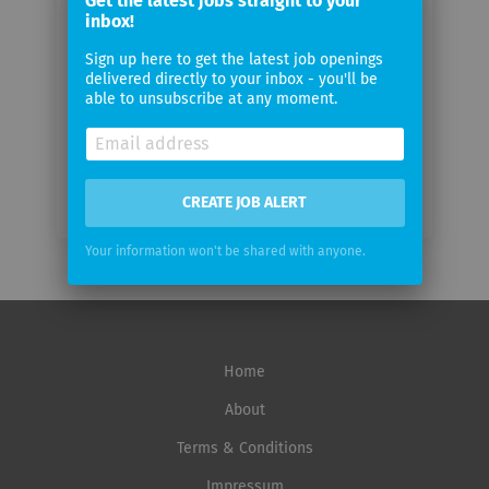
Get the latest jobs straight to your
email
inbox!
Sign up here to get the latest job openings
Email
delivered directly to your inbox - you'll be
frequency
able to unsubscribe at any moment.
CREATE JOB ALERT
Your information won't be shared with anyone.
Home
About
Terms & Conditions
Impressum