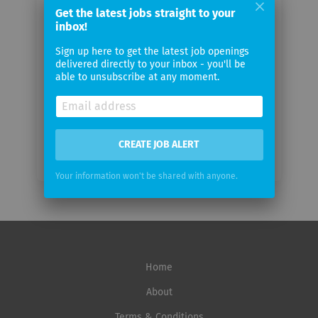
Get the latest jobs straight to your
Your
inbox!
email
Sign up here to get the latest job openings
delivered directly to your inbox - you'll be
Email
able to unsubscribe at any moment.
frequency
CREATE JOB ALERT
Your information won't be shared with anyone.
Home
About
Terms & Conditions