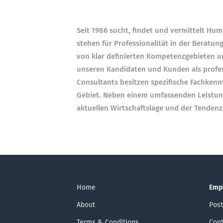
Seit 1986 sucht, findet und vermittelt Hu
stehen für Professionalität in der Beratung
von klar definierten Kompetenzgebieten u
unseren Kandidaten und Kunden als profes
Consultants besitzen spezifische Fachkenn
Gebiet. Neben einem umfassenden Leistung
aktuellen Wirtschaftslage und der Tendenz
Home
Emp
About
Post
Terms & Conditions
Cont