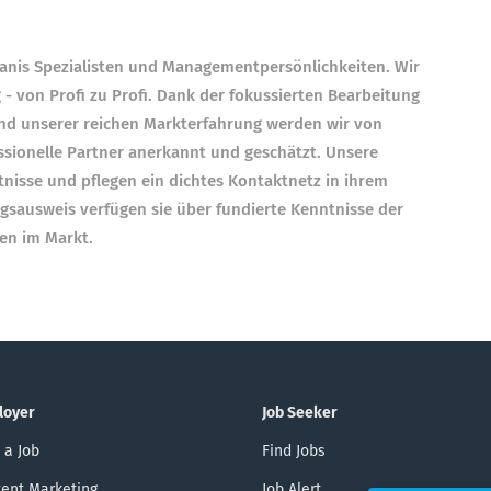
manis Spezialisten und Managementpersönlichkeiten. Wir
 - von Profi zu Profi. Dank der fokussierten Bearbeitung
nd unserer reichen Markterfahrung werden wir von
sionelle Partner anerkannt und geschätzt. Unsere
tnisse und pflegen ein dichtes Kontaktnetz in ihrem
sausweis verfügen sie über fundierte Kenntnisse der
en im Markt.
loyer
Job Seeker
 a Job
Find Jobs
ent Marketing
Job Alert