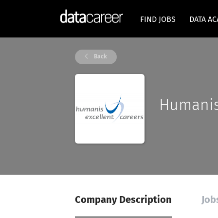
FIND JOBS
DATA A
Back
Humanis
Company Description
Job