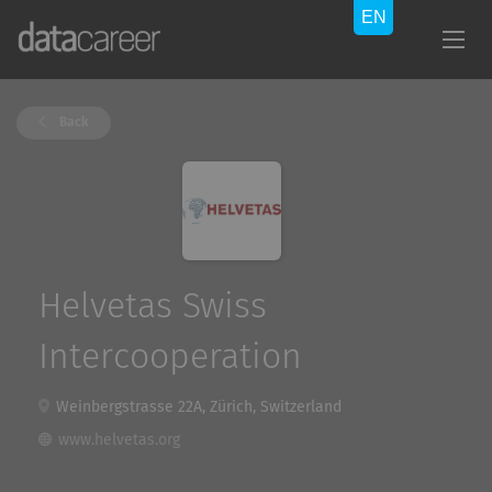
Back
Helvetas Swiss
Intercooperation
Weinbergstrasse 22A, Zürich, Switzerland
www.helvetas.org