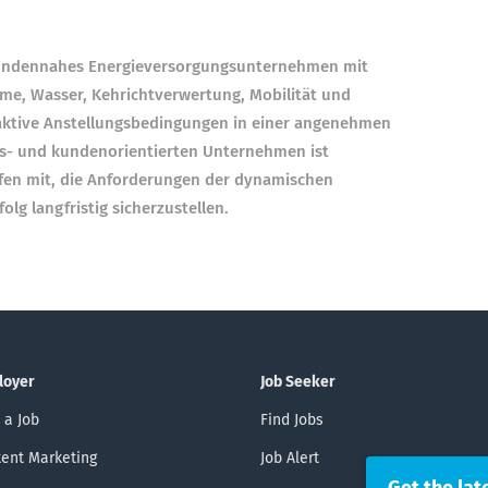
 kundennahes Energieversorgungsunternehmen mit
rme, Wasser, Kehrichtverwertung, Mobilität und
aktive Anstellungsbedingungen in einer angenehmen
s- und kundenorientierten Unternehmen ist
lfen mit, die Anforderungen der dynamischen
lg langfristig sicherzustellen.
loyer
Job Seeker
 a Job
Find Jobs
ent Marketing
Job Alert