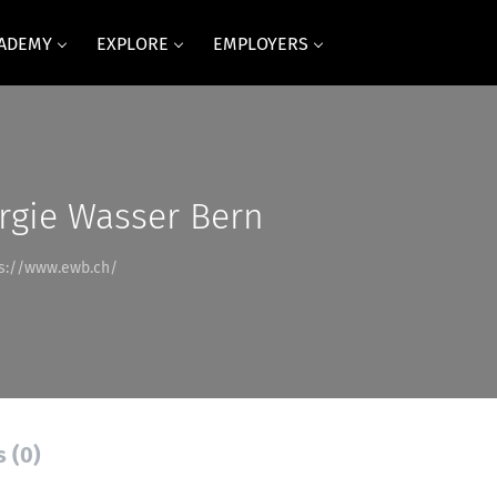
CADEMY
EXPLORE
EMPLOYERS
rgie Wasser Bern
s://www.ewb.ch/
s (0)