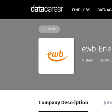
FIND JOBS
DATA A
Back
ewb Ene
Bern
http
Company Description
Job