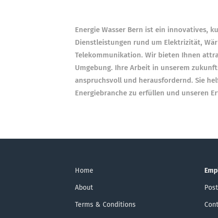
Energie Wasser Bern ist ein innovatives,
Dienstleistungen rund um Elektrizität, Wä
Telekommunikation. Wir bieten Ihnen attr
Umgebung. Ihre Arbeit in unserem zukunft
anspruchsvoll und herausfordernd. Sie he
Energiebranche zu erfüllen und unseren Erfo
Home
Emp
About
Post
Terms & Conditions
Cont