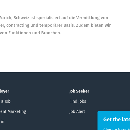
rich, Schweiz ist spezialisiert auf die Vermittlung von
ter, contracting und temporärer Basis. Zudem bieten wir
hl von Funktionen und Branchen.
loyer
Job Seeker
 a Job
Find Jobs
ent Marketing
Job Alert
Get the lat
 in