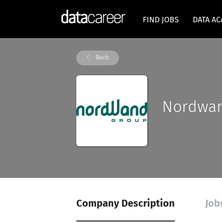
FIND JOBS
DATA A
Back
Nordwa
Company Description
Job