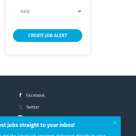
Email
frequency
Facebook
Twitter
Instagram
est jobs straight to your inbox!
LinkedIn