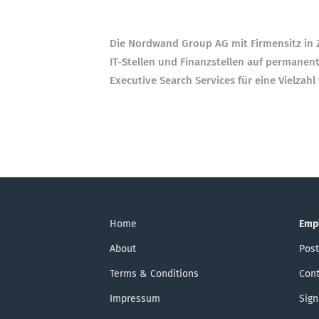
Die Nordwand Group AG mit Firmensitz in Zü
IT-Stellen und Finanzstellen auf permanen
Executive Search Services für eine Vielza
Home
Emp
About
Post
Terms & Conditions
Cont
Impressum
Sign