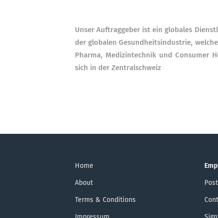
Unser Auftraggeber ist ein globales Diens
der globalen Gesundheitsindustrie, welches
Pharma, Medizintechnik und Consumer Heal
sich in der Zentralschweiz
Home
Emp
About
Post
Terms & Conditions
Cont
Impressum
Sign