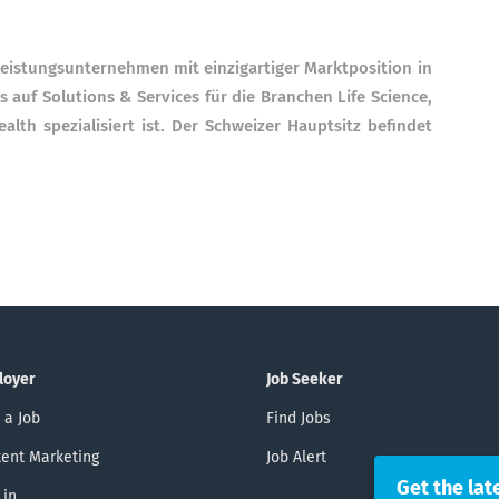
tleistungsunternehmen mit einzigartiger Marktposition in
 auf Solutions & Services für die Branchen Life Science,
th spezialisiert ist. Der Schweizer Hauptsitz befindet
loyer
Job Seeker
 a Job
Find Jobs
ent Marketing
Job Alert
Get the lat
 in