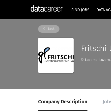
FIND JOBS
DATA A
Back
Fritsch
Lucerne, Luzern,
Company Description
Job