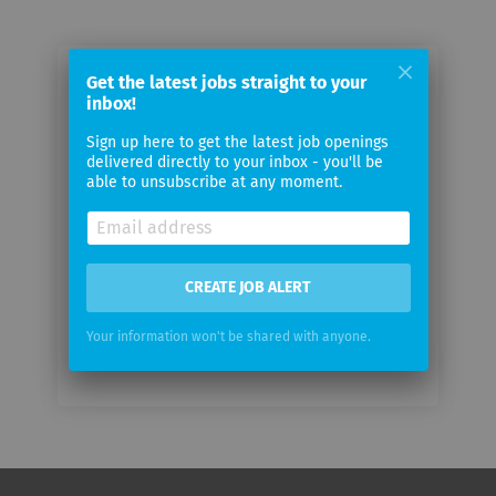
Get the latest jobs straight to your
Email me jobs from Hamilton
inbox!
Sign up here to get the latest job openings
Your
delivered directly to your inbox - you'll be
email
able to unsubscribe at any moment.
Email
frequency
CREATE JOB ALERT
Your information won't be shared with anyone.