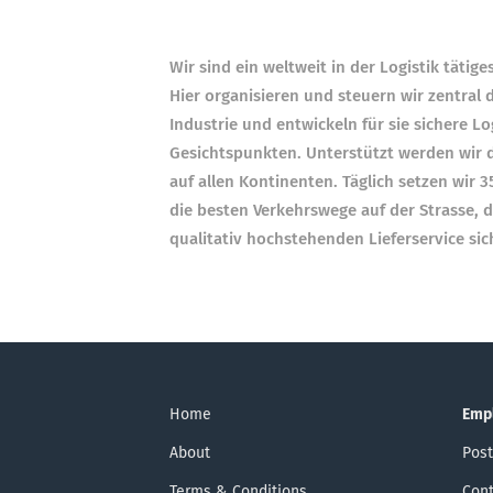
Wir sind ein weltweit in der Logistik täti
Hier organisieren und steuern wir zentra
Industrie und entwickeln für sie sichere
Gesichtspunkten. Unterstützt werden wir d
auf allen Kontinenten. Täglich setzen wir 
die besten Verkehrswege auf der Strasse, 
qualitativ hochstehenden Lieferservice sic
Home
Emp
About
Post
Terms & Conditions
Cont