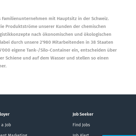
ges Familienunternehmen mit Hauptsitz in der Schweiz.
l die Produktströme unserer Kunden der chemischen
 Logistikkonzepte nach ökonomischen und ökologischen
abei durch unsere 2'980 Mitarbeitenden in 38 Staaten
35'000 eigene Tank-/Silo-Container ein, entscheiden über
der Schiene und auf dem Wasser und stellen so einen
her.
loyer
Job Seeker
 a Job
Find Jobs
ent Marketing
Job Alert