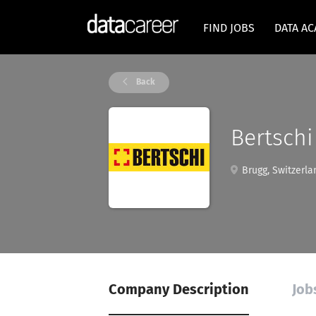
FIND JOBS
DATA A
Back
Bertschi
Brugg, Switzerla
Company Description
Job