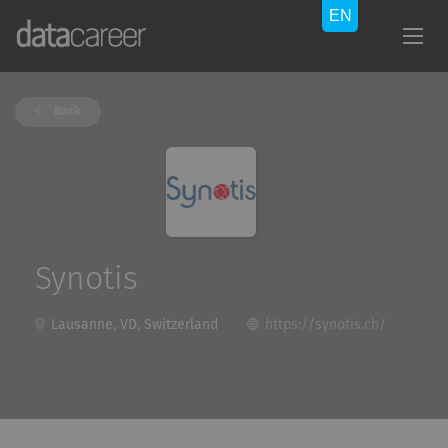
Back
Synotis
Lausanne, VD, Switzerland
https://synotis.ch/