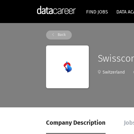
FIND JOBS
DATA A
Back
Swissco
Switzerland
Company Description
Job