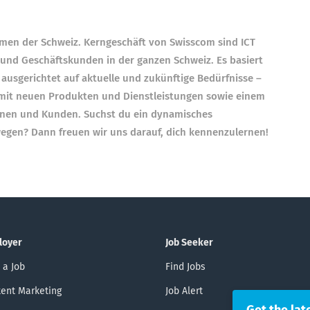
men der Schweiz. Kerngeschäft von Swisscom sind ICT
 und Geschäftskunden in der ganzen Schweiz. Es basiert
ausgerichtet auf aktuelle und zukünftige Bedürfnisse –
t mit neuen Produkten und Dienstleistungen sowie einem
innen und Kunden. Suchst du ein dynamisches
gen? Dann freuen wir uns darauf, dich kennenzulernen!
loyer
Job Seeker
 a Job
Find Jobs
ent Marketing
Job Alert