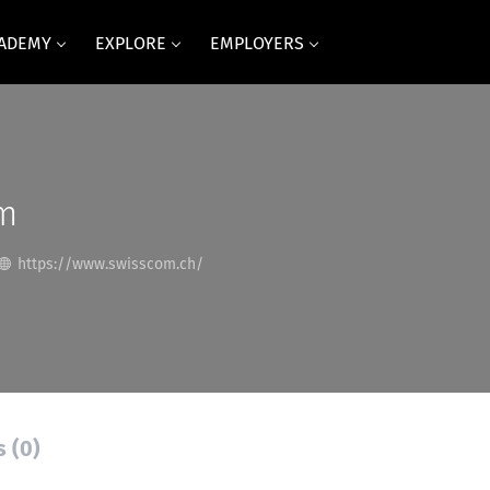
CADEMY
EXPLORE
EMPLOYERS
m
https://www.swisscom.ch/
s (0)