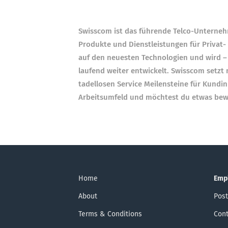
Swisscom ist das führende Telco-Unterneh
Produkte und Dienstleistungen für Privat-
auf den neuesten Technologien und wird – 
laufend weiter entwickelt. Swisscom setz
tadellosen Service Meilensteine für Kund
Arbeitsumfeld und möchtest du etwas bewe
Home
Emp
About
Post
Terms & Conditions
Cont