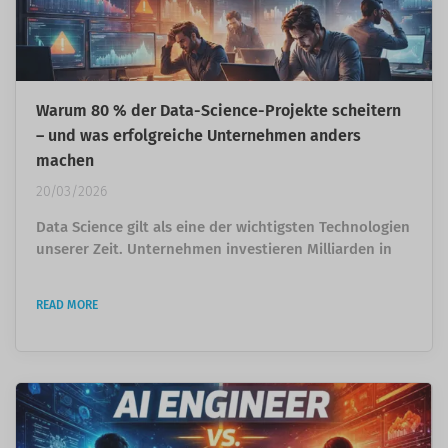
Warum 80 % der Data-Science-Projekte scheitern
– und was erfolgreiche Unternehmen anders
machen
20/03/2026
Data Science gilt als eine der wichtigsten Technologien
unserer Zeit. Unternehmen investieren Milliarden in
künstliche Intelligenz, Machine Learning und
datengetriebene Entscheidungen. Trotzdem zeigt
READ MORE
sich in vielen Organisationen eine überraschende
Realität: Viele Data-Science-Projekte schaffen es nie
über das Experiment hinaus. Modelle werden gebaut.
Dashboards entstehen. Prototypen funktionieren im
Notebook....