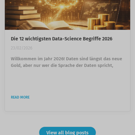
Die 12 wichtigsten Data-Science Begriffe 2026
23/02/2026
Willkommen im Jahr 2026! Daten sind längst das neue
Gold, aber nur wer die Sprache der Daten spricht,
kann diesen Schatz auch heben. Hier sind 12
Fachbegriffe aus der Welt der Data Science, die heute
wirklich jeder kennen sollte – ganz ohne
Expertenkauderwelsch in einem 3-Schritte-Modell
READ MORE
erklärt. 1. Data Literacy (Datenkompetenz) Erklärung:
Das ist die grundlegende Fähigkeit, Daten kritisch zu
hinterfragen, sie korrekt zu...
View all blog posts