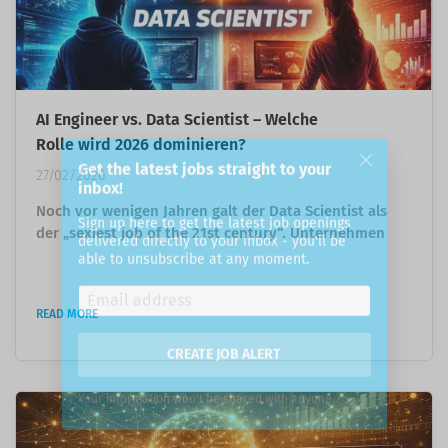
Get the latest jobs straight to your
inbox!
AI Engineer vs. Data Scientist – Welche
Rolle wird 2026 dominieren?
Sign up here to get the latest job openings
delivered directly to your inbox - you'll be
27/02/2026
able to unsubscribe at any moment.
Noch vor wenigen Jahren galt der Data Scientist als
der „sexiest job of the 21st century“. Unternehmen
überboten sich gegenseitig, um Talente einzustellen,
die Daten analysieren und Machine-Learning-Modelle
CREATE JOB ALERT
entwickeln konnten. Wer Python beherrschte und ein
READ MORE
paar ML-Projekte vorweisen konnte, war heiß begehrt.
Your information won't be shared with anyone.
Heute taucht ein anderer Titel immer häufiger auf: AI
Engineer. Und plötzlich stellt sich eine unbequeme...