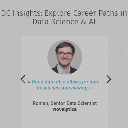
DC Insights: Explore Career Paths in
Data Science & AI
eries
field
iness
lated
 to
« Good data also allows for data-
« 
ed in
based decision making. »
 the
Roman, Senior Data Scientist
hts?
Novalytica