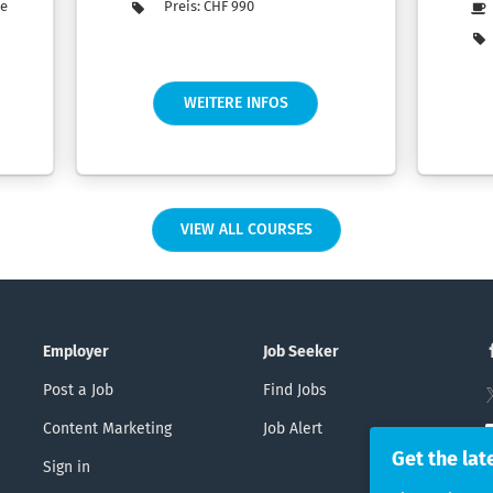
ee
Preis: CHF 990
WEITERE INFOS
VIEW ALL COURSES
Employer
Job Seeker
Post a Job
Find Jobs
Content Marketing
Job Alert
Get the lat
Sign in