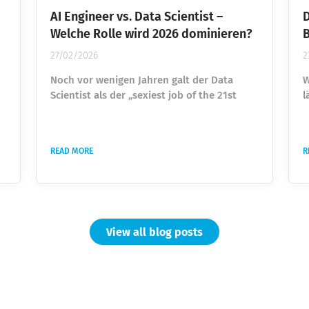
AI Engineer vs. Data Scientist –
D
Welche Rolle wird 2026 dominieren?
B
27/02/2026
2
Noch vor wenigen Jahren galt der Data
W
Scientist als der „sexiest job of the 21st
l
century“. Unternehmen überboten sich
S
gegenseitig, um Talente einzustellen, die
S
Daten analysieren und Machine-Learning-
F
READ MORE
R
Modelle entwickeln konnten. Wer Python
d
beherrschte und ein paar ML-Projekte
g
vorweisen konnte, war heiß begehrt.
3
Heute taucht ein anderer Titel immer
(
häufiger auf: AI Engineer. Und plötzlich
g
stellt sich eine unbequeme...
View all blog posts
h