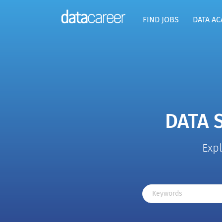
FIND JOBS
DATA A
DATA 
Expl
Keywords