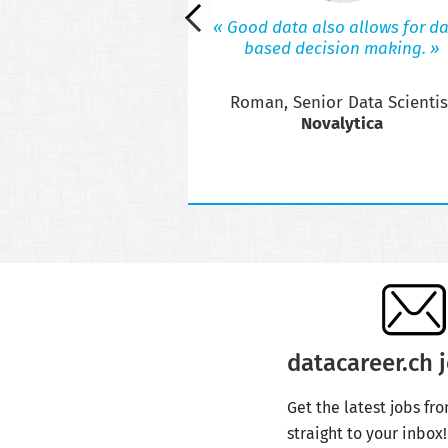
s valuable insights to
« Good data also allows for da
ssionals interested in
based decision making. »
 or thinking about the
reer step.
Roman, Senior Data Scientis
ibuting your insights?
act us!
Novalytica
datacareer.ch j
Get the latest jobs fr
straight to your inbox!