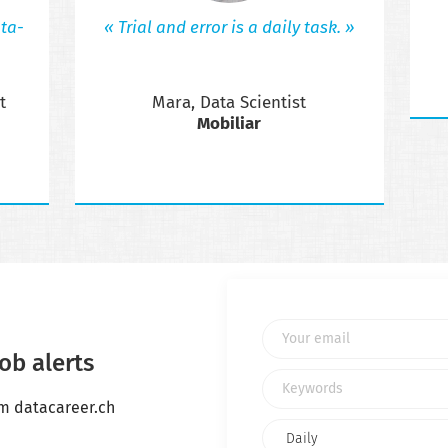
ta-
« Trial and error is a daily task. »
t
Mara, Data Scientist
Mobiliar
Your email
ob alerts
Keywords
om datacareer.ch