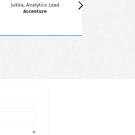
Jukka, Analytics Lead
Andreas, Ass
Accenture
McK