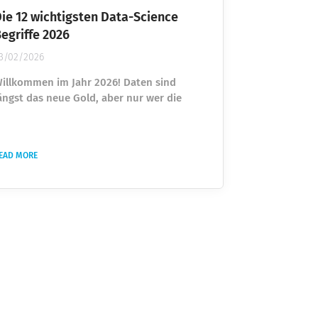
ie 12 wichtigsten Data-Science
egriffe 2026
3/02/2026
illkommen im Jahr 2026! Daten sind
ängst das neue Gold, aber nur wer die
prache der Daten spricht, kann diesen
chatz auch heben. Hier sind 12
achbegriffe aus der Welt der Data Science,
EAD MORE
ie heute wirklich jeder kennen sollte –
anz ohne Expertenkauderwelsch in einem
-Schritte-Modell erklärt. 1. Data Literacy
Datenkompetenz) Erklärung: Das ist die
rundlegende Fähigkeit, Daten kritisch zu
interfragen, sie korrekt zu...