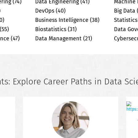
ering
(74)
Data Engineering
(41)
Machine 
)
DevOps
(40)
Big Data
0)
Business Intelligence
(38)
Statistics
(55)
Biostatistics
(31)
Data Gov
gence
(47)
Data Management
(21)
Cybersecu
ts: Explore Career Paths in Data Sci