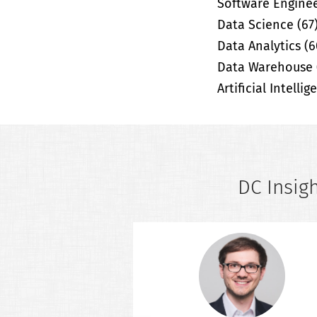
Software Engine
Data Science
(67
Data Analytics
(6
Data Warehouse
Artificial Intelli
DC Insigh
er Insights
is an interview series
ts working in the field
ta Analytics, Business
Engineering and related