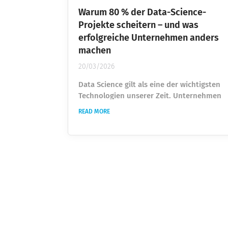
Warum 80 % der Data-Science-
Projekte scheitern – und was
erfolgreiche Unternehmen anders
machen
20/03/2026
Data Science gilt als eine der wichtigsten
Technologien unserer Zeit. Unternehmen
investieren Milliarden in künstliche
READ MORE
Intelligenz, Machine Learning und
datengetriebene Entscheidungen.
Trotzdem zeigt sich in vielen
Organisationen eine überraschende
Realität: Viele Data-Science-Projekte
schaffen es nie über das Experiment
hinaus. Modelle werden gebaut.
Dashboards entstehen. Prototypen
funktionieren im Notebook....