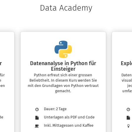
Data Academy
r
Datenanalyse in Python für
Expl
Einsteiger
für
Python erfreut sich einer grossen
Daten
e
Beliebtheit. In diesem Kurs werden Sie
visua
pen
mit den Grundlagen von Python vertraut
je
gemacht.
umfas
Dauer: 2 Tage
de
Unterlagen als PDF und Code
Inkl. Mittagessen und Kaffee