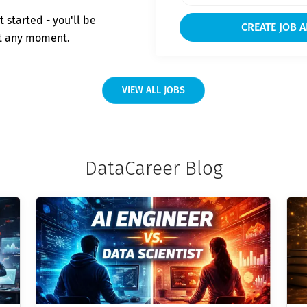
t started - you'll be
at any moment.
VIEW ALL JOBS
DataCareer Blog