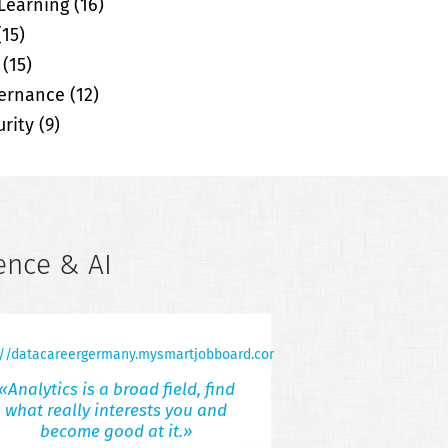
Learning
(16)
(15)
(15)
ernance
(12)
rity
(9)
ence & AI
«Analytics is a broad field, find
« Think busines
what really interests you and
methodologies. 
become good at it.»