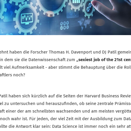
ehnt haben die Forscher Thomas H. Davenport und DJ Patil geme
, in dem sie die Datenwissenschaft zum
„sexiest job of the 21st ce
elt viel Aufmerksamkeit - aber stimmt die Behauptung über die Rol
ftlers noch?
atil haben sich kürzlich auf die Seiten der Harvard Business Rev
kel zu untersuchen und herauszufinden, ob seine zentrale Prämiss
ft einer der am schnellsten wachsenden und am meisten vergötte
 noch wahr ist. Für jeden, der viel Zeit mit der Ausbildung zum Data
ollte die Antwort klar sein: Data Science ist immer noch ein sehr at