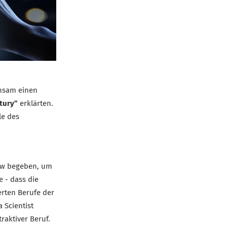
insam einen
ntury“
erklärten.
le des
iew begeben, um
e - dass die
rten Berufe der
 Scientist
traktiver Beruf.