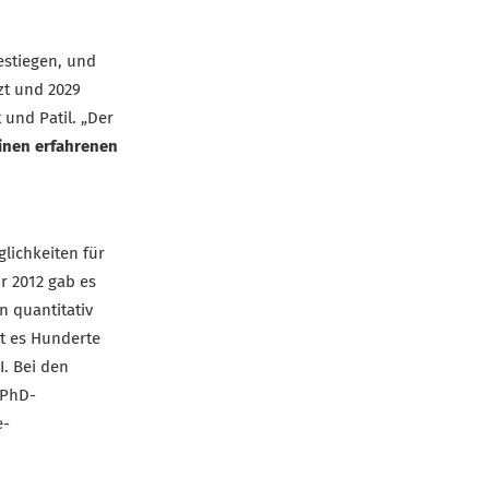
estiegen, und
zt und 2029
und Patil. „Der
einen erfahrenen
lichkeiten für
hr 2012 gab es
n quantitativ
bt es Hunderte
. Bei den
 PhD-
e-