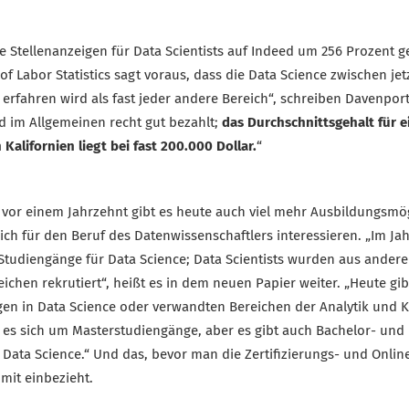
ie Stellenanzeigen für Data Scientists auf Indeed um 256 Prozent g
of Labor Statistics sagt voraus, dass die Data Science zwischen jet
rfahren wird als fast jeder andere Bereich“, schreiben Davenport 
rd im Allgemeinen recht gut bezahlt;
das Durchschnittsgehalt für 
n Kalifornien liegt bei fast 200.000 Dollar.
“
 vor einem Jahrzehnt gibt es heute auch viel mehr Ausbildungsmög
sich für den Beruf des Datenwissenschaftlers interessieren. „Im Ja
Studiengänge für Data Science; Data Scientists wurden aus andere
eichen rekrutiert“, heißt es in dem neuen Papier weiter. „Heute gi
en in Data Science oder verwandten Bereichen der Analytik und KI
 es sich um Masterstudiengänge, aber es gibt auch Bachelor- und
Data Science.“ Und das, bevor man die Zertifizierungs- und Onlin
mit einbezieht.