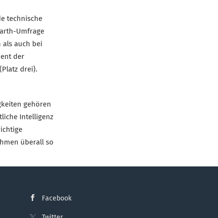
de technische
rEarth-Umfrage
 als auch bei
zent der
Platz drei).
gkeiten gehören
iche Intelligenz
ichtige
ehmen überall so
Facebook
Twitter