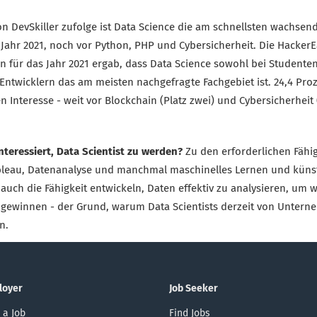
on DevSkiller zufolge ist Data Science die am schnellsten wachsen
m Jahr 2021, noch vor Python, PHP und Cybersicherheit. Die Hacke
n für das Jahr 2021 ergab, dass Data Science sowohl bei Studenten
Entwicklern das am meisten nachgefragte Fachgebiet ist. 24,4 Pro
n Interesse - weit vor Blockchain (Platz zwei) und Cybersicherheit (
nteressiert, Data Scientist zu werden?
Zu den erforderlichen Fähi
bleau, Datenanalyse und manchmal maschinelles Lernen und künstl
 auch die Fähigkeit entwickeln, Daten effektiv zu analysieren, um w
 gewinnen - der Grund, warum Data Scientists derzeit von Untern
n.
loyer
Job Seeker
 a Job
Find Jobs