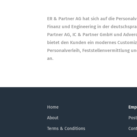
ER & Partner AG hat sich auf die Personalv
Finanz und Engineering in der deutschsprac
Partner AG, IC & Partner GmbH und Adverd
bietet den Kunden ein modernes Customize
Personalverleih, Feststellenvermittlung u
an.
Home
Emp
About
Post
Terms & Conditions
Cont