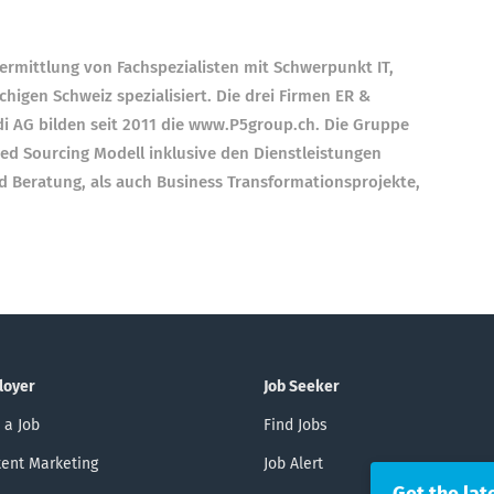
ermittlung von Fachspezialisten mit Schwerpunkt IT,
higen Schweiz spezialisiert. Die drei Firmen ER &
i AG bilden seit 2011 die www.P5group.ch. Die Gruppe
d Sourcing Modell inklusive den Dienstleistungen
nd Beratung, als auch Business Transformationsprojekte,
loyer
Job Seeker
 a Job
Find Jobs
ent Marketing
Job Alert