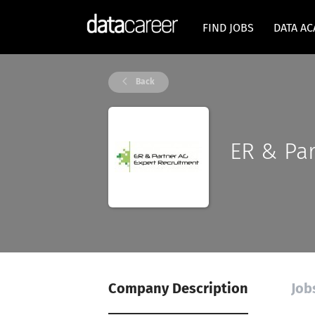
FIND JOBS
DATA A
Back
ER & Par
Company Description
Job